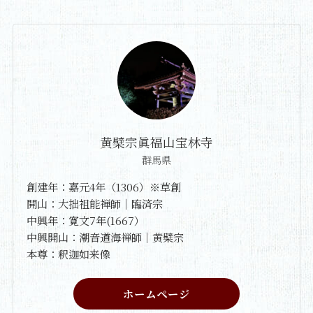
黄檗宗眞福山宝林寺
群馬県
創建年：嘉元4年（1306）※草創
開山：大拙祖能禅師｜臨済宗
中興年：寛文7年(1667）
中興開山：潮音道海禅師｜黄檗宗
本尊：釈迦如来像
ホームページ