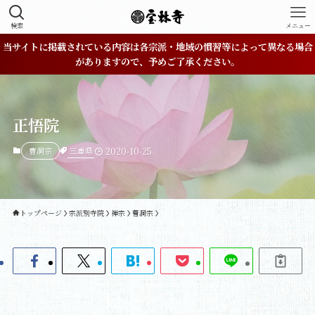
検索
メニュー
当サイトに掲載されている内容は各宗派・地域の慣習等によって異なる場合
がありますので、予めご了承ください。
正悟院
三重県
曹洞宗
2020-10-25
トップページ
宗派別寺院
禅宗
曹洞宗