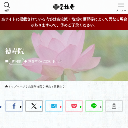
検索
メニュー
当サイトに掲載されている内容は各宗派・地域の慣習等によって異なる場合
がありますので、予めご了承ください。
徳寿院
京都府
曹洞宗
2020-10-25
トップページ
宗派別寺院
禅宗
曹洞宗