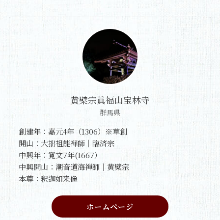
黄檗宗眞福山宝林寺
群馬県
創建年：嘉元4年（1306）※草創
開山：大拙祖能禅師｜臨済宗
中興年：寛文7年(1667）
中興開山：潮音道海禅師｜黄檗宗
本尊：釈迦如来像
ホームページ