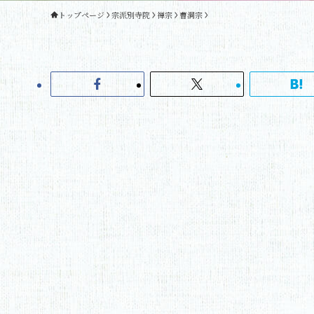
トップページ
宗派別寺院
禅宗
曹洞宗