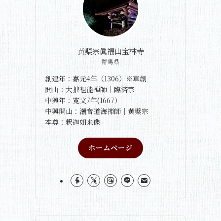
黄檗宗眞福山宝林寺
群馬県
創建年：嘉元4年（1306）※草創
開山：大拙祖能禅師｜臨済宗
中興年：寛文7年(1667）
中興開山：潮音道海禅師｜黄檗宗
本尊：釈迦如来像
ホームページ