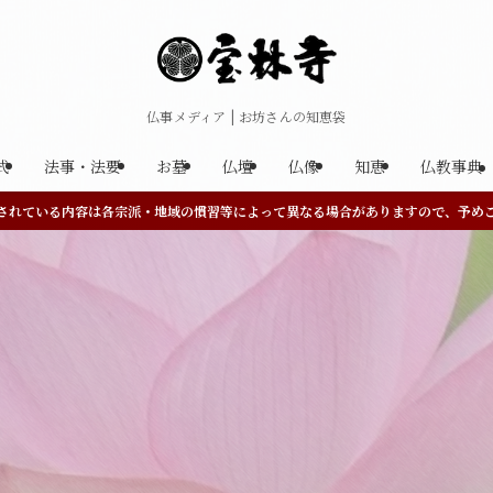
仏事メディア | お坊さんの知恵袋
式
法事・法要
お墓
仏壇
仏像
知恵
仏教事典
されている内容は各宗派・地域の慣習等によって異なる場合がありますので、予め