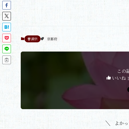
曹洞宗
京都府
この
いいね 
よかっ