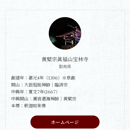
黄檗宗眞福山宝林寺
群馬県
創建年：嘉元4年（1306）※草創
開山：大拙祖能禅師｜臨済宗
中興年：寛文7年(1667）
中興開山：潮音道海禅師｜黄檗宗
本尊：釈迦如来像
ホームページ