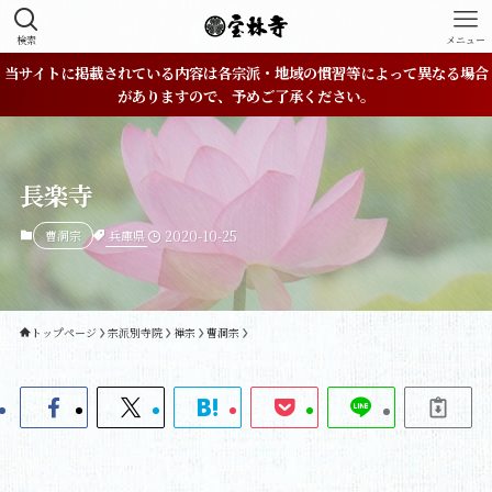
検索
メニュー
当サイトに掲載されている内容は各宗派・地域の慣習等によって異なる場合
がありますので、予めご了承ください。
長楽寺
兵庫県
曹洞宗
2020-10-25
トップページ
宗派別寺院
禅宗
曹洞宗