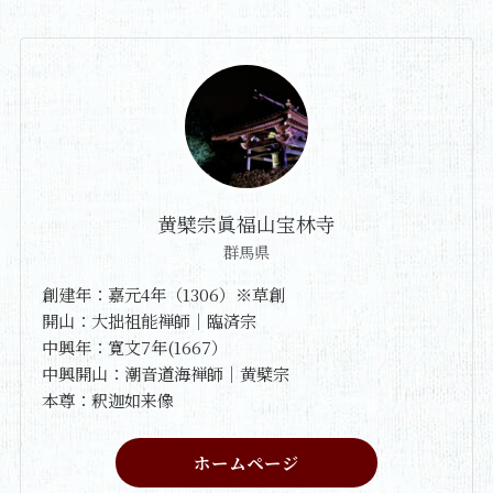
黄檗宗眞福山宝林寺
群馬県
創建年：嘉元4年（1306）※草創
開山：大拙祖能禅師｜臨済宗
中興年：寛文7年(1667）
中興開山：潮音道海禅師｜黄檗宗
本尊：釈迦如来像
ホームページ