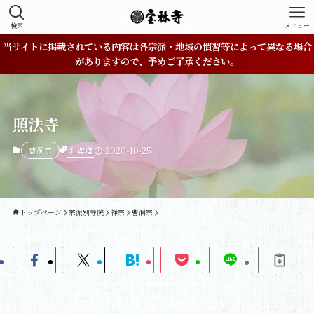
検索
メニュー
当サイトに掲載されている内容は各宗派・地域の慣習等によって異なる場合
がありますので、予めご了承ください。
照法寺
北海道
曹洞宗
2020-10-25
トップページ
宗派別寺院
禅宗
曹洞宗