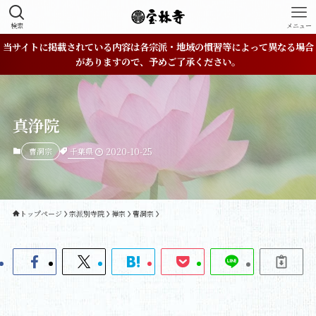
検索
メニュー
当サイトに掲載されている内容は各宗派・地域の慣習等によって異なる場合
がありますので、予めご了承ください。
真浄院
千葉県
曹洞宗
2020-10-25
トップページ
宗派別寺院
禅宗
曹洞宗