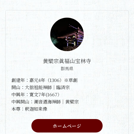
黄檗宗眞福山宝林寺
群馬県
創建年：嘉元4年（1306）※草創
開山：大拙祖能禅師｜臨済宗
中興年：寛文7年(1667）
中興開山：潮音道海禅師｜黄檗宗
本尊：釈迦如来像
ホームページ