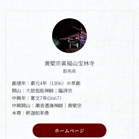
黄檗宗眞福山宝林寺
群馬県
創建年：嘉元4年（1306）※草創
開山：大拙祖能禅師｜臨済宗
中興年：寛文7年(1667）
中興開山：潮音道海禅師｜黄檗宗
本尊：釈迦如来像
ホームページ