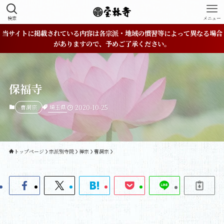
検索
メニュー
当サイトに掲載されている内容は各宗派・地域の慣習等によって異なる場合
がありますので、予めご了承ください。
保福寺
埼玉県
曹洞宗
2020-10-25
トップページ
宗派別寺院
禅宗
曹洞宗