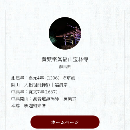
黄檗宗眞福山宝林寺
群馬県
創建年：嘉元4年（1306）※草創
開山：大拙祖能禅師｜臨済宗
中興年：寛文7年(1667）
中興開山：潮音道海禅師｜黄檗宗
本尊：釈迦如来像
ホームページ