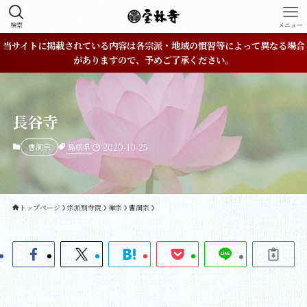
検索
メニュー
当サイトに掲載されている内容は各宗派・地域の慣習等によって異なる場合
がありますので、予めご了承ください。
長谷寺
島根県
曹洞宗
2020-10-25
トップページ
宗派別寺院
禅宗
曹洞宗