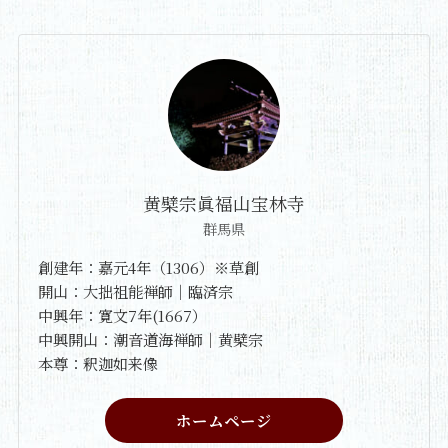
黄檗宗眞福山宝林寺
群馬県
創建年：嘉元4年（1306）※草創
開山：大拙祖能禅師｜臨済宗
中興年：寛文7年(1667）
中興開山：潮音道海禅師｜黄檗宗
本尊：釈迦如来像
ホームページ