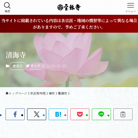
検索
メニュー
当サイトに掲載されている内容は各宗派・地域の慣習等によって異なる場合
がありますので、予めご了承ください。
清海寺
愛知県
曹洞宗
2020-10-25
トップページ
宗派別寺院
禅宗
曹洞宗