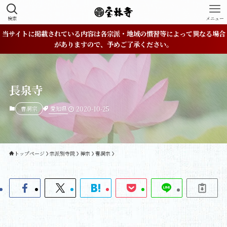
検索
メニュー
当サイトに掲載されている内容は各宗派・地域の慣習等によって異なる場合
がありますので、予めご了承ください。
長泉寺
愛知県
曹洞宗
2020-10-25
トップページ
宗派別寺院
禅宗
曹洞宗