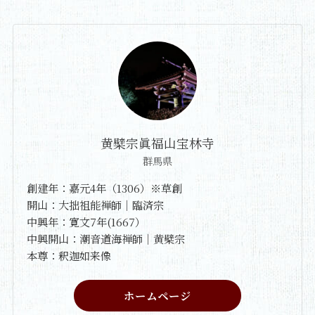
黄檗宗眞福山宝林寺
群馬県
創建年：嘉元4年（1306）※草創
開山：大拙祖能禅師｜臨済宗
中興年：寛文7年(1667）
中興開山：潮音道海禅師｜黄檗宗
本尊：釈迦如来像
ホームページ