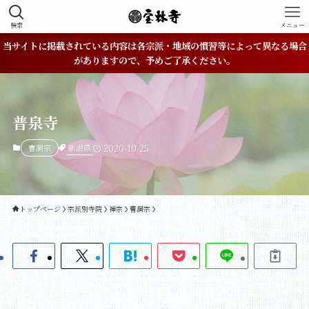
検索
メニュー
当サイトに掲載されている内容は各宗派・地域の慣習等によって異なる場合
がありますので、予めご了承ください。
普泉寺
新潟県
曹洞宗
2020-10-25
トップページ
宗派別寺院
禅宗
曹洞宗