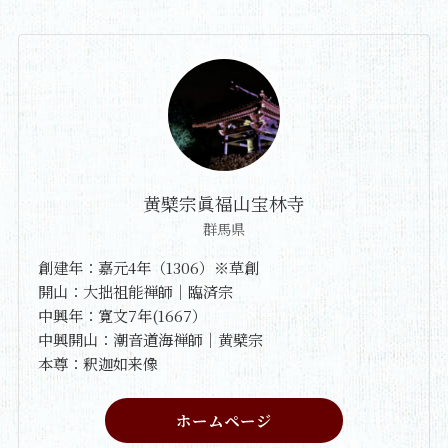
黄檗宗眞福山宝林寺
群馬県
創建年：嘉元4年（1306）※草創
開山：大拙祖能禅師｜臨済宗
中興年：寛文7年(1667）
中興開山：潮音道海禅師｜黄檗宗
本尊：釈迦如来像
ホームページ