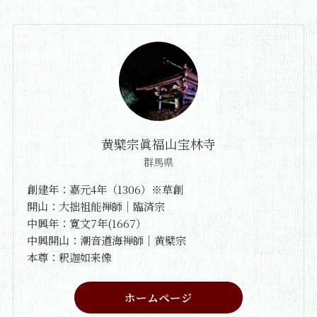
黄檗宗眞福山宝林寺
群馬県
創建年：嘉元4年（1306）※草創
開山：大拙祖能禅師｜臨済宗
中興年：寛文7年(1667）
中興開山：潮音道海禅師｜黄檗宗
本尊：釈迦如来像
ホームページ