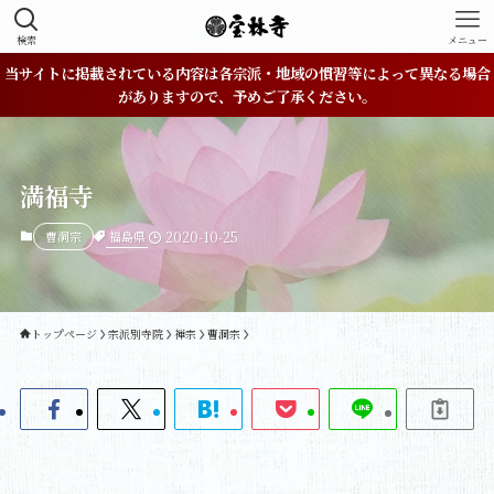
検索
メニュー
当サイトに掲載されている内容は各宗派・地域の慣習等によって異なる場合
がありますので、予めご了承ください。
満福寺
福島県
曹洞宗
2020-10-25
トップページ
宗派別寺院
禅宗
曹洞宗