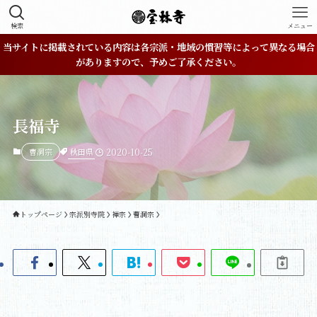
検索
メニュー
当サイトに掲載されている内容は各宗派・地域の慣習等によって異なる場合
がありますので、予めご了承ください。
長福寺
秋田県
曹洞宗
2020-10-25
トップページ
宗派別寺院
禅宗
曹洞宗