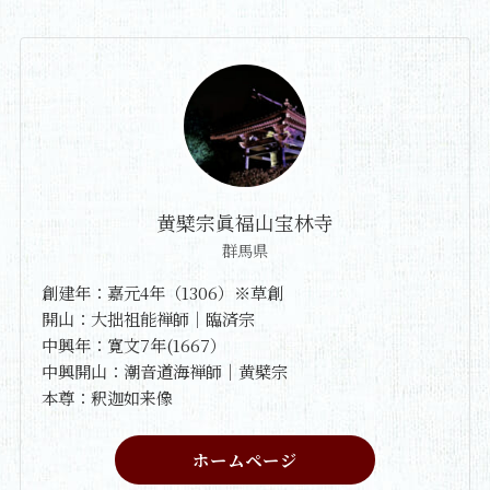
黄檗宗眞福山宝林寺
群馬県
創建年：嘉元4年（1306）※草創
開山：大拙祖能禅師｜臨済宗
中興年：寛文7年(1667）
中興開山：潮音道海禅師｜黄檗宗
本尊：釈迦如来像
ホームページ