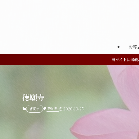
お葬
当サイトに掲載
徳願寺
静岡県
曹洞宗
2020-10-25