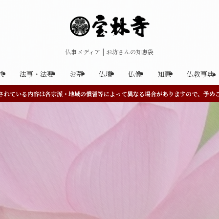
仏事メディア | お坊さんの知恵袋
式
法事・法要
お墓
仏壇
仏像
知恵
仏教事典
されている内容は各宗派・地域の慣習等によって異なる場合がありますので、予め