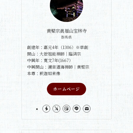
黄檗宗眞福山宝林寺
群馬県
創建年：嘉元4年（1306）※草創
開山：大拙祖能禅師｜臨済宗
中興年：寛文7年(1667）
中興開山：潮音道海禅師｜黄檗宗
本尊：釈迦如来像
ホームページ