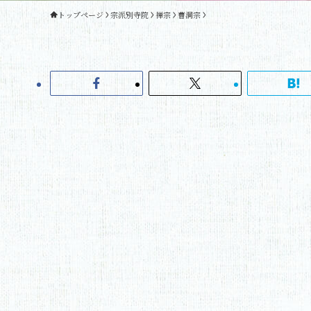
トップページ
宗派別寺院
禅宗
曹洞宗