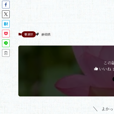
曹洞宗
静岡県
この
いいね 
よかっ