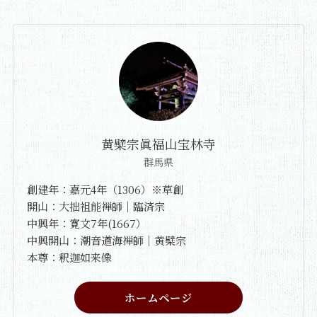
黄檗宗眞福山宝林寺
群馬県
創建年：嘉元4年（1306）※草創
開山：大拙祖能禅師｜臨済宗
中興年：寛文7年(1667）
中興開山：潮音道海禅師｜黄檗宗
本尊：釈迦如来像
ホームページ