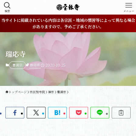
検索
メニュー
当サイトに掲載されている内容は各宗派・地域の慣習等によって異なる場合
がありますので、予めご了承ください。
瑞応寺
静岡県
曹洞宗
2020-10-25
トップページ
宗派別寺院
禅宗
曹洞宗