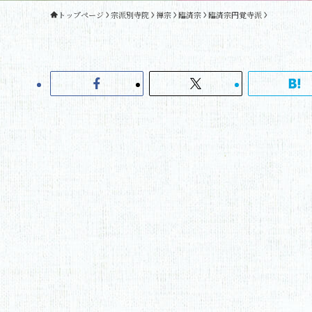
トップページ
宗派別寺院
禅宗
臨済宗
臨済宗円覚寺派