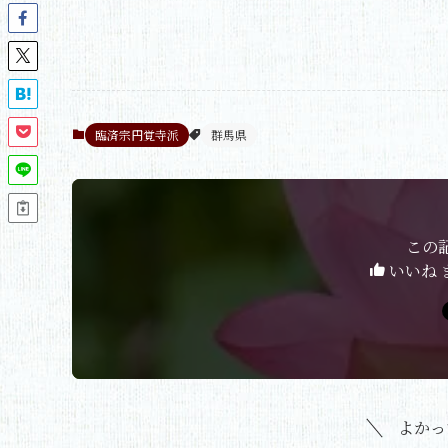
臨済宗円覚寺派
群馬県
この
いいね 
よかっ