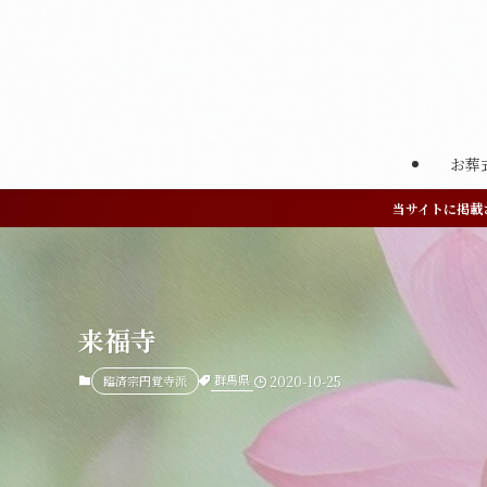
お葬
当サイトに掲載
来福寺
群馬県
臨済宗円覚寺派
2020-10-25