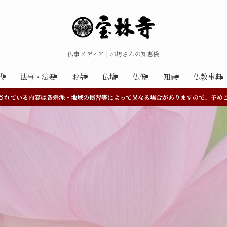
仏事メディア | お坊さんの知恵袋
式
法事・法要
お墓
仏壇
仏像
知恵
仏教事典
されている内容は各宗派・地域の慣習等によって異なる場合がありますので、予め