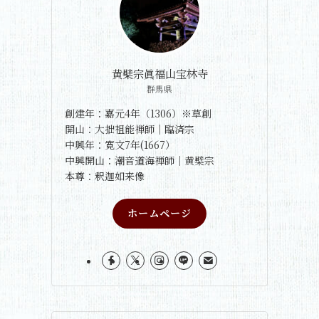
黄檗宗眞福山宝林寺
群馬県
創建年：嘉元4年（1306）※草創
開山：大拙祖能禅師｜臨済宗
中興年：寛文7年(1667）
中興開山：潮音道海禅師｜黄檗宗
本尊：釈迦如来像
ホームページ