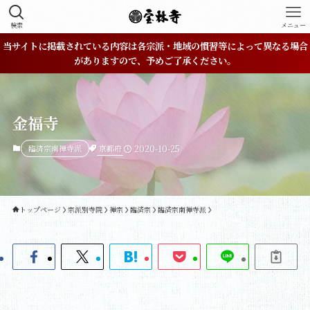
検索
メニュー
当サイトに掲載されている内容は各宗派・地域の慣習等によって異なる場合
がありますので、予めご了承ください。
金福寺
京都府
臨済宗南禅寺派
2020-10-25
トップページ
宗派別寺院
禅宗
臨済宗
臨済宗南禅寺派