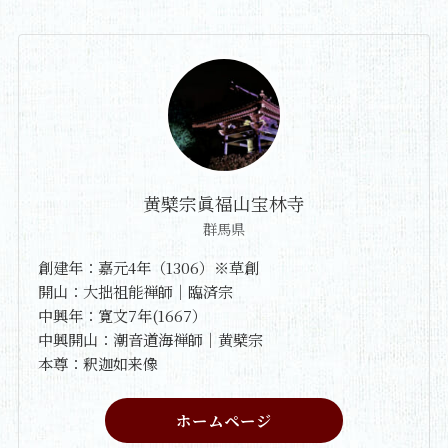
黄檗宗眞福山宝林寺
群馬県
創建年：嘉元4年（1306）※草創
開山：大拙祖能禅師｜臨済宗
中興年：寛文7年(1667）
中興開山：潮音道海禅師｜黄檗宗
本尊：釈迦如来像
ホームページ