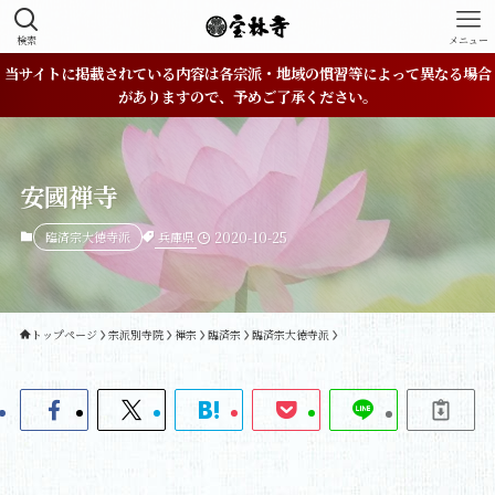
検索
メニュー
当サイトに掲載されている内容は各宗派・地域の慣習等によって異なる場合
がありますので、予めご了承ください。
安國禅寺
兵庫県
臨済宗大徳寺派
2020-10-25
トップページ
宗派別寺院
禅宗
臨済宗
臨済宗大徳寺派