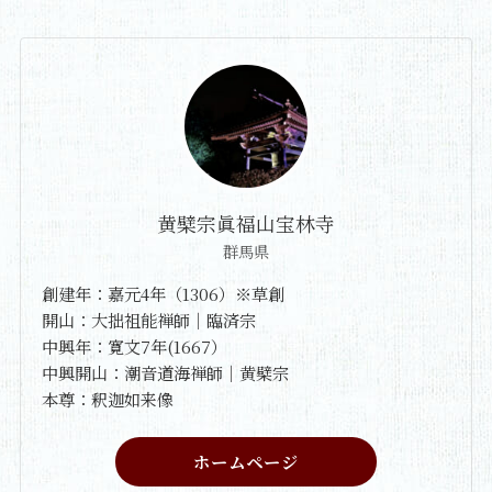
黄檗宗眞福山宝林寺
群馬県
創建年：嘉元4年（1306）※草創
開山：大拙祖能禅師｜臨済宗
中興年：寛文7年(1667）
中興開山：潮音道海禅師｜黄檗宗
本尊：釈迦如来像
ホームページ