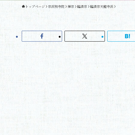
トップページ
宗派別寺院
禅宗
臨済宗
臨済宗天龍寺派