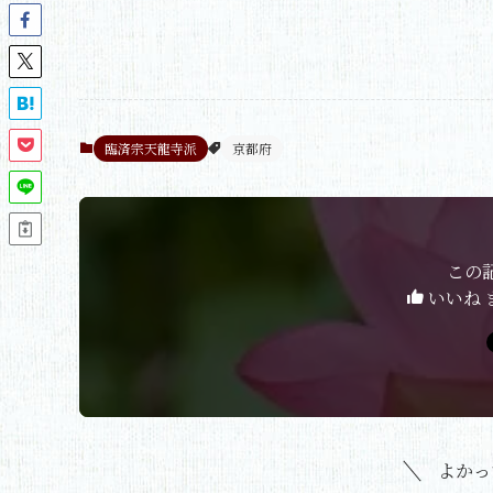
臨済宗天龍寺派
京都府
この
いいね 
よかっ