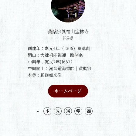
黄檗宗眞福山宝林寺
群馬県
創建年：嘉元4年（1306）※草創
開山：大拙祖能禅師｜臨済宗
中興年：寛文7年(1667）
中興開山：潮音道海禅師｜黄檗宗
本尊：釈迦如来像
ホームページ