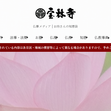
仏事メディア | お坊さんの知恵袋
式
法事・法要
お墓
仏壇
仏像
知恵
仏教事典
されている内容は各宗派・地域の慣習等によって異なる場合がありますので、予め