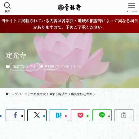
検索
メニュー
当サイトに掲載されている内容は各宗派・地域の慣習等によって異なる場合
がありますので、予めご了承ください。
定光寺
宮城県
臨済宗妙心寺派
2020-10-25
トップページ
宗派別寺院
禅宗
臨済宗
臨済宗妙心寺派