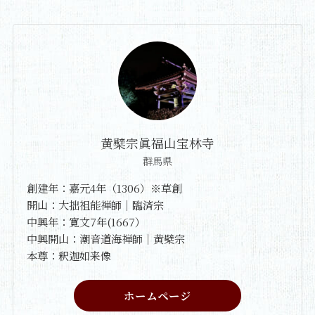
黄檗宗眞福山宝林寺
群馬県
創建年：嘉元4年（1306）※草創
開山：大拙祖能禅師｜臨済宗
中興年：寛文7年(1667）
中興開山：潮音道海禅師｜黄檗宗
本尊：釈迦如来像
ホームページ