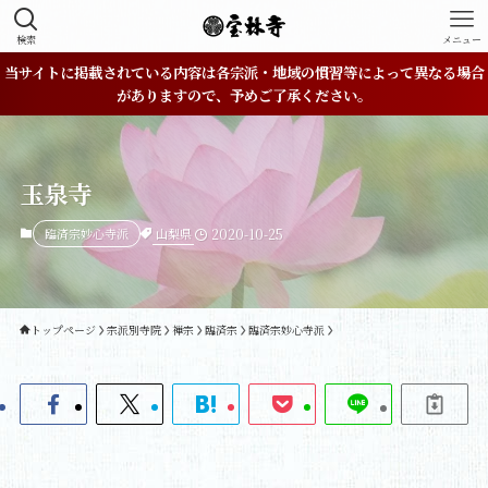
検索
メニュー
当サイトに掲載されている内容は各宗派・地域の慣習等によって異なる場合
がありますので、予めご了承ください。
玉泉寺
山梨県
臨済宗妙心寺派
2020-10-25
トップページ
宗派別寺院
禅宗
臨済宗
臨済宗妙心寺派