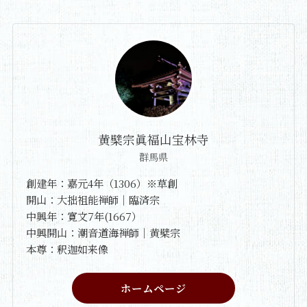
黄檗宗眞福山宝林寺
群馬県
創建年：嘉元4年（1306）※草創
開山：大拙祖能禅師｜臨済宗
中興年：寛文7年(1667）
中興開山：潮音道海禅師｜黄檗宗
本尊：釈迦如来像
ホームページ