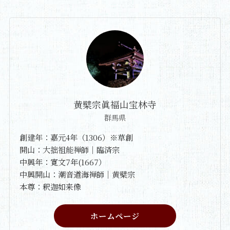
黄檗宗眞福山宝林寺
群馬県
創建年：嘉元4年（1306）※草創
開山：大拙祖能禅師｜臨済宗
中興年：寛文7年(1667）
中興開山：潮音道海禅師｜黄檗宗
本尊：釈迦如来像
ホームページ