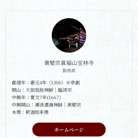
黄檗宗眞福山宝林寺
群馬県
創建年：嘉元4年（1306）※草創
開山：大拙祖能禅師｜臨済宗
中興年：寛文7年(1667）
中興開山：潮音道海禅師｜黄檗宗
本尊：釈迦如来像
ホームページ