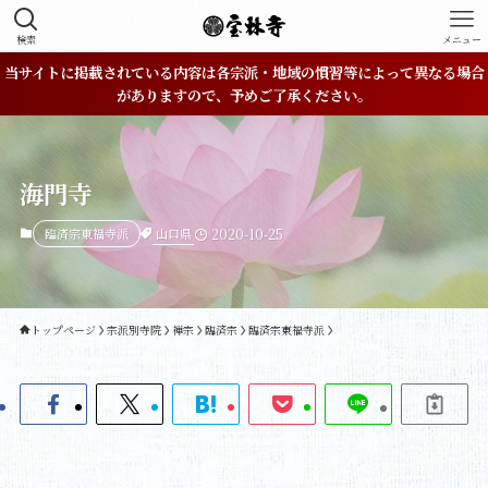
検索
メニュー
当サイトに掲載されている内容は各宗派・地域の慣習等によって異なる場合
がありますので、予めご了承ください。
海門寺
山口県
臨済宗東福寺派
2020-10-25
トップページ
宗派別寺院
禅宗
臨済宗
臨済宗東福寺派