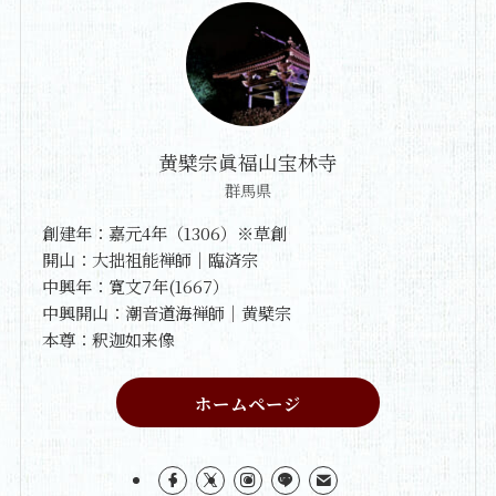
黄檗宗眞福山宝林寺
群馬県
創建年：嘉元4年（1306）※草創
開山：大拙祖能禅師｜臨済宗
中興年：寛文7年(1667）
中興開山：潮音道海禅師｜黄檗宗
本尊：釈迦如来像
ホームページ