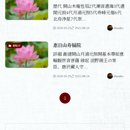
歴代 開山木庵性瑫2代潮音道海3代道
閑元寂4代月浦元照5代寿峰元福6代
北舟浄星7代崇...
2020-10-25
2022-08-24
shunko
恵日山寿福院
黄檗宗
詳細 創建開山月浦元照開基本尊如意
輪観世音菩薩 縁起 滋野親王の家
臣、唐沢蔵人守...
2020-10-25
2022-08-24
shunko
1