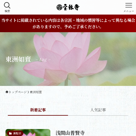
検索
メニュー
当サイトに掲載されている内容は各宗派・地域の慣習等によって異なる場合
がありますので、予めご了承ください。
東洲如亶
– tag –
トップページ
東洲如亶
新着記事
人気記事
浅間山普賢寺
黄檗宗