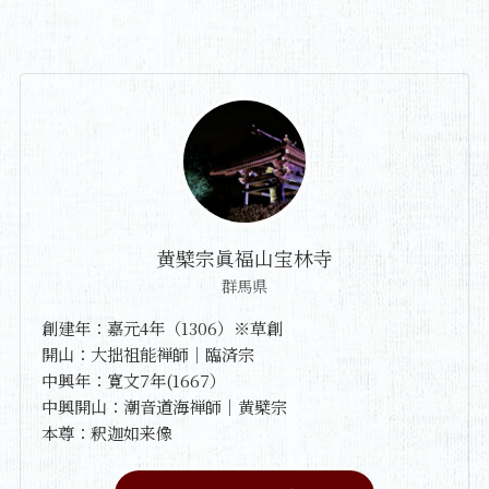
黄檗宗眞福山宝林寺
群馬県
創建年：嘉元4年（1306）※草創
開山：大拙祖能禅師｜臨済宗
中興年：寛文7年(1667）
中興開山：潮音道海禅師｜黄檗宗
本尊：釈迦如来像