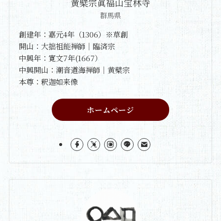
黄檗宗眞福山宝林寺
群馬県
創建年：嘉元4年（1306）※草創
開山：大拙祖能禅師｜臨済宗
中興年：寛文7年(1667）
中興開山：潮音道海禅師｜黄檗宗
本尊：釈迦如来像
ホームページ