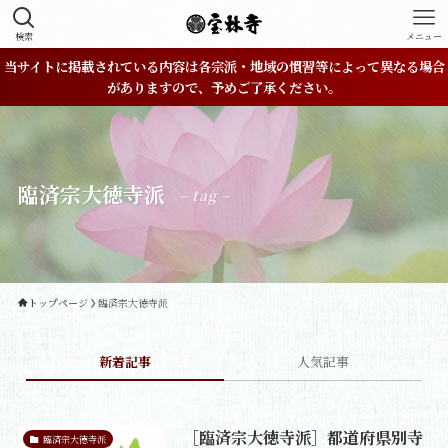
検索
メニュー
当サイトに掲載されている内容は各宗派・地域の慣習等によって異なる場合
がありますので、予めご了承ください。
臨済宗大徳寺派
– tag –
トップページ
臨済宗大徳寺派
新着記事
人気記事
［臨済宗大徳寺派］都道府県別寺
臨済宗大徳寺派