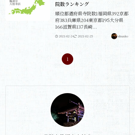
院数ランキング
順位都道府県寺院数1福岡県392京都
府383兵庫県204東京都195大分県
166滋賀県137長崎...
2021-02-24
2021-02-25
shunko
1