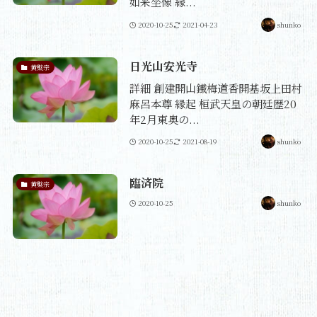
如来坐像 縁...
2020-10-25
2021-04-23
shunko
日光山安光寺
黄檗宗
詳細 創建開山鐵梅道香開基坂上田村
麻呂本尊 縁起 桓武天皇の朝廷歴20
年2月東奥の...
2020-10-25
2021-08-19
shunko
臨済院
黄檗宗
2020-10-25
shunko