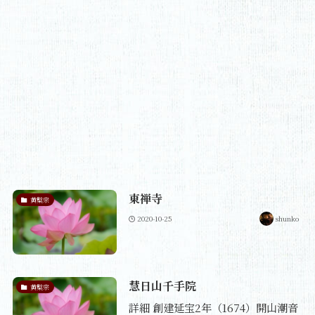
東禅寺
黄檗宗
2020-10-25
shunko
慧日山千手院
黄檗宗
詳細 創建延宝2年（1674）開山潮音