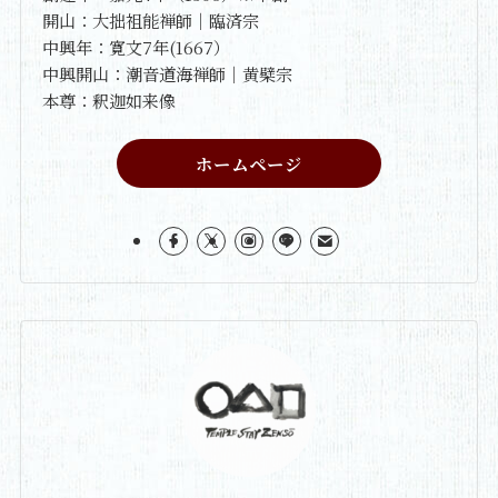
開山：大拙祖能禅師｜臨済宗
中興年：寛文7年(1667）
中興開山：潮音道海禅師｜黄檗宗
本尊：釈迦如来像
ホームページ