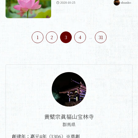
2020-10-25
shunko
1
2
3
4
...
31
黄檗宗眞福山宝林寺
群馬県
創建年：嘉元4年（1306）※草創