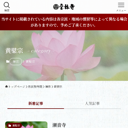
検索
メニュー
当サイトに掲載されている内容は各宗派・地域の慣習等によって異なる場合
がありますので、予めご了承ください。
黄檗宗
– category –
禅宗
黄檗宗
トップページ
宗派別寺院
禅宗
黄檗宗
新着記事
人気記事
潮音寺
黄檗宗