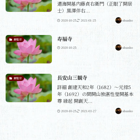
道海開基内藤貞右衛門（正眼了開居
士）黒澤伴右...
2020-10-25
2021-01-25
shunko
寿福寺
黄檗宗
2020-10-25
shunko
長安山三観寺
黄檗宗
詳細 創建天和2年（1682）〜元禄5
年（1692）の間開山独湛性瑩開基本
尊 縁起 開創天...
2020-10-25
2021-03-27
shunko