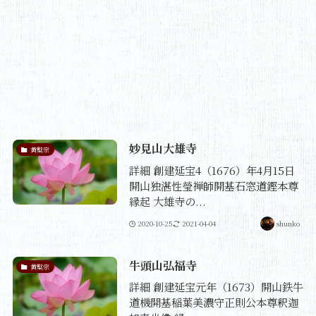
妙見山大雄寺
黄檗宗
詳細 創建延宝4（1676）年4月15日
開山独湛性瑩禅師開基石窓道鏗本尊
縁起 大雄寺の...
2020-10-25
2021-04-04
shunko
牛頭山弘福寺
黄檗宗
詳細 創建延宝元年（1673）開山鉄牛
道機開基稲葉美濃守正則公本尊釈迦