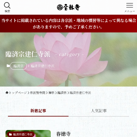
検索
メニュー
当サイトに掲載されている内容は各宗派・地域の慣習等によって異なる場合
がありますので、予めご了承ください。
臨済宗建仁寺派
– category –
臨済宗
臨済宗建仁寺派
トップページ
宗派別寺院
禅宗
臨済宗
臨済宗建仁寺派
新着記事
人気記事
春徳寺
臨済宗建仁寺派