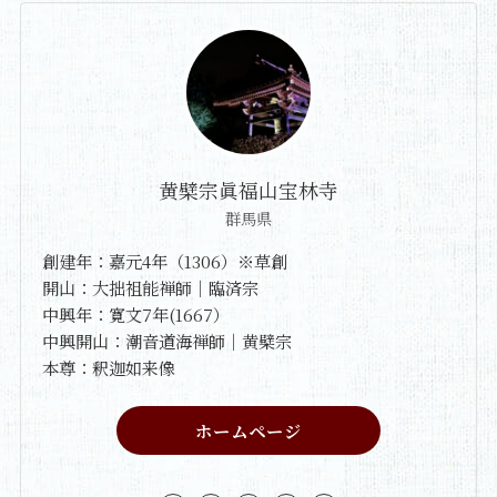
黄檗宗眞福山宝林寺
群馬県
創建年：嘉元4年（1306）※草創
開山：大拙祖能禅師｜臨済宗
中興年：寛文7年(1667）
中興開山：潮音道海禅師｜黄檗宗
本尊：釈迦如来像
ホームページ