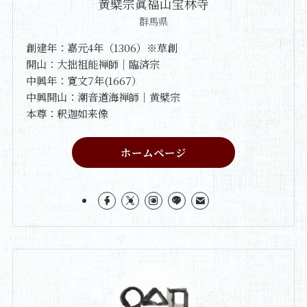
黄檗宗眞福山宝林寺
群馬県
創建年：嘉元4年（1306）※草創
開山：大拙祖能禅師｜臨済宗
中興年：寛文7年(1667）
中興開山：潮音道海禅師｜黄檗宗
本尊：釈迦如来像
ホームページ