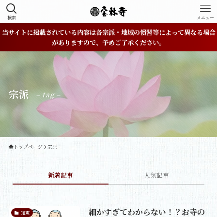
検索
メニュー
当サイトに掲載されている内容は各宗派・地域の慣習等によって異なる場合
がありますので、予めご了承ください。
宗派
– tag –
トップページ
宗派
新着記事
人気記事
細かすぎてわからない！？お寺の
知恵