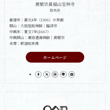
黄檗宗眞福山宝林寺
群馬県
創建年：嘉元4年（1306）※草創
開山：大拙祖能禅師｜臨済宗
中興年：寛文7年(1667）
中興開山：潮音道海禅師｜黄檗宗
本尊：釈迦如来像
ホームページ