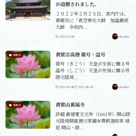
が追贈されました。
２０２２年２月２５日、宮内庁は、
黄檗宗に「真空華光大師 加諡厳統
大師 令和四...
2022-03-08
shunko
黄檗宗高僧 徽号・諡号
黄檗宗
徽号（きごう） 天皇が生前に贈る号
諡号（しごう） 天皇が死後に贈る号
隠元隆琦...
2021-05-08
2022-06-30
shunko
黄檗山萬福寺
黄檗宗
詳細 創建寛文元年（1661年）開山隠
元隆琦開基徳川家綱本尊釈迦如来 縁
起 開山・隠...