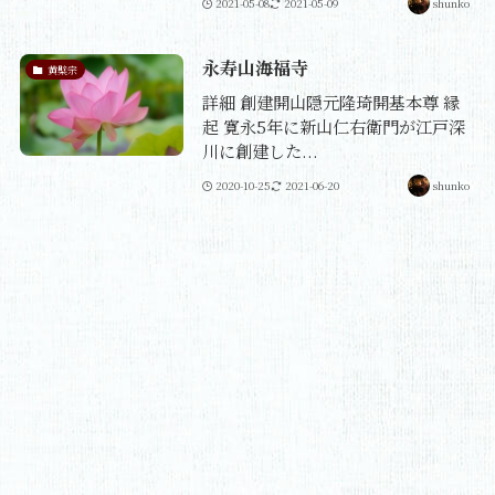
2021-05-08
2021-05-09
shunko
永寿山海福寺
黄檗宗
詳細 創建開山隠元隆琦開基本尊 縁
起 寛永5年に新山仁右衛門が江戸深
川に創建した...
2020-10-25
2021-06-20
shunko