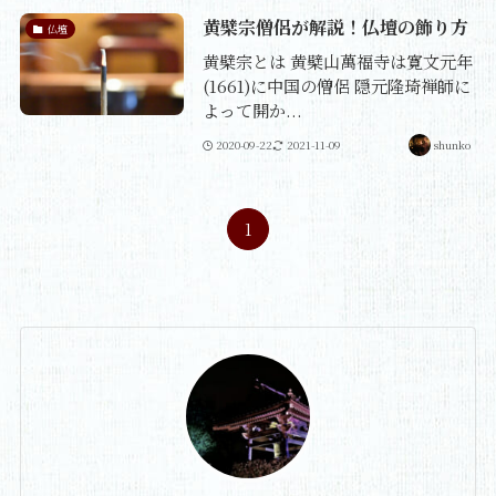
黄檗宗僧侶が解説！仏壇の飾り方
仏壇
黄檗宗とは 黄檗山萬福寺は寛文元年
(1661)に中国の僧侶 隠元隆琦禅師に
よって開か...
2020-09-22
2021-11-09
shunko
1