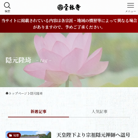
検索
メニュー
当サイトに掲載されている内容は各宗派・地域の慣習等によって異なる場合
がありますので、予めご了承ください。
隠元隆琦
– tag –
トップページ
隠元隆琦
新着記事
人気記事
天皇陛下より宗祖隠元禅師へ諡号
知恵