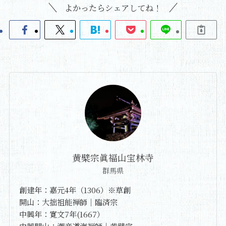
よかったらシェアしてね！
黄檗宗眞福山宝林寺
群馬県
創建年：嘉元4年（1306）※草創
開山：大拙祖能禅師｜臨済宗
中興年：寛文7年(1667）