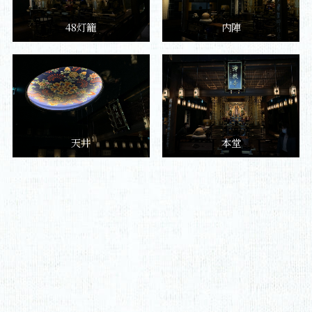
48灯籠
内陣
天井
本堂