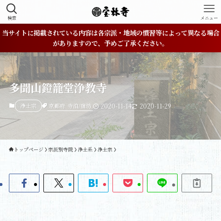
検索
メニュー
当サイトに掲載されている内容は各宗派・地域の慣習等によって異なる場合
がありますので、予めご了承ください。
多聞山鐙籠堂浄教寺
京都府
寺泊/宿坊
浄土宗
2020-11-14
2020-11-29
トップページ
宗派別寺院
浄土系
浄土宗