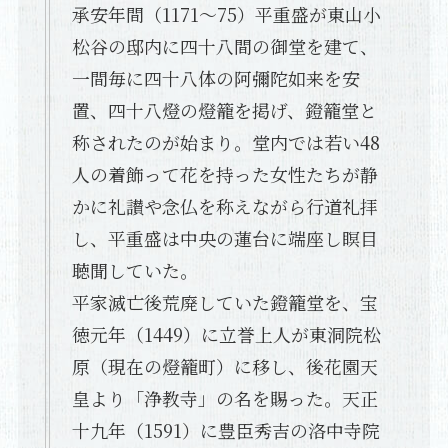
承安年間（1171～75）平重盛が東山小
松谷の邸内に四十八間の御堂を建て、
一間毎に四十八体の阿彌陀如来を安
置、四十八燈の燈籠を掲げ、鐙籠堂と
称されたのが始まり。堂内では若い48
人の着飾って花を持った女性たちが静
かに礼讃や念仏を称えながら行道礼拝
し、平重盛は中央の蓮台に端座し瞑目
聴聞していた。
平家滅亡後荒廃していた鐙籠堂を、宝
徳元年（1449）に立誉上人が東洞院松
原（現在の燈籠町）に移し、後花園天
皇より「浄教寺」の名を賜った。天正
十九年（1591）に豊臣秀吉の洛中寺院