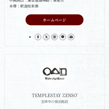
中興開山：潮音道海禅師｜黄檗宗
本尊：釈迦如来像
ホームページ
TEMPLESTAY ZENSŌ
宝林寺の宿泊施設