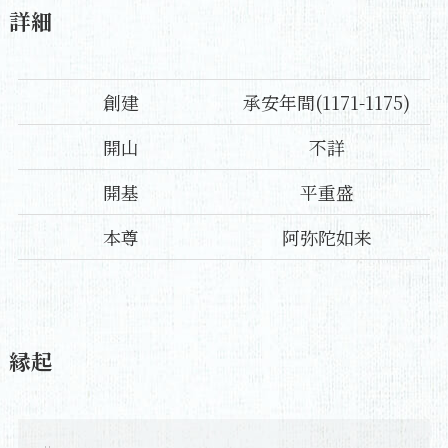
詳細
創建
承安年間(1171-1175)
開山
不詳
開基
平重盛
本尊
阿弥陀如来
縁起