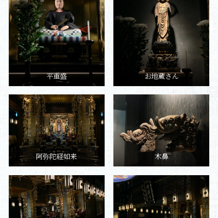
平重盛
お地蔵さん
阿弥陀経如来
木鼻