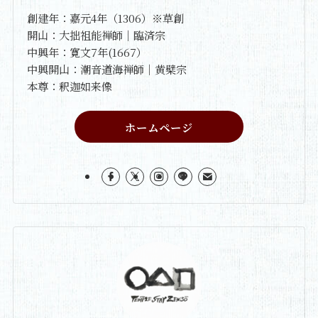
創建年：嘉元4年（1306）※草創
開山：大拙祖能禅師｜臨済宗
中興年：寛文7年(1667）
中興開山：潮音道海禅師｜黄檗宗
本尊：釈迦如来像
ホームページ