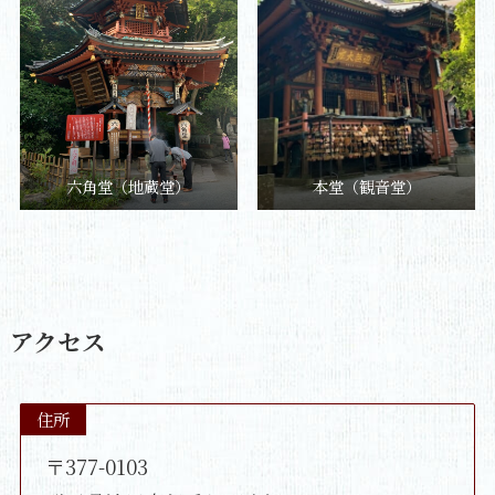
六角堂（地蔵堂）
本堂（観音堂）
アクセス
住所
〒377-0103