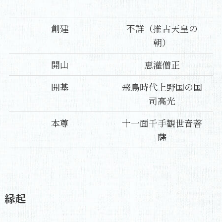
創建
不詳（推古天皇の
朝）
開山
恵灌僧正
開基
飛鳥時代上野国の国
司高光
本尊
十一面千手観世音菩
薩
縁起