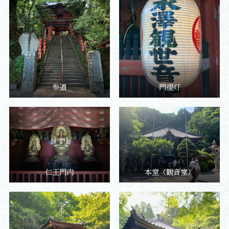
参道
門提灯
仁王門内
本堂（観音堂）