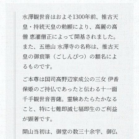
水澤観世音はおよそ1300年前、推古天
皇・持統天皇の勅願により、高麗の高
僧 恵灌僧正によって開基されました。
また、五徳山 水澤寺の名称は、推古天
皇の御宸筆（ごしんぴつ）の額名によ
るものです。
ご本尊は国司高野辺家成公の三女 伊香
保姫のご持仏であったと伝わる十一面
千手観世音菩薩。霊験あたらたかなる
こと、特に七難即滅七福即生のご利益
が顕著です。
開山当初は、御堂の数三十余宇、御仏