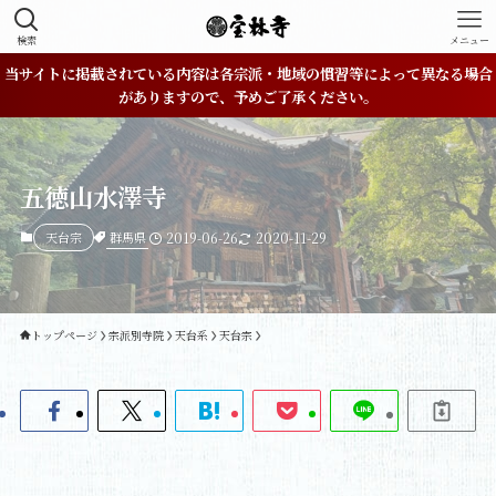
検索
メニュー
当サイトに掲載されている内容は各宗派・地域の慣習等によって異なる場合
がありますので、予めご了承ください。
五徳山水澤寺
群馬県
天台宗
2019-06-26
2020-11-29
トップページ
宗派別寺院
天台系
天台宗