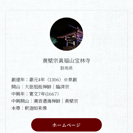
黄檗宗眞福山宝林寺
群馬県
創建年：嘉元4年（1306）※草創
開山：大拙祖能禅師｜臨済宗
中興年：寛文7年(1667）
中興開山：潮音道海禅師｜黄檗宗
本尊：釈迦如来像
ホームページ