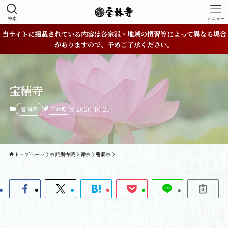
検索
メニュー
当サイトに掲載されている内容は各宗派・地域の慣習等によって異なる場合
がありますので、予めご了承ください。
宝積寺
三重県
曹洞宗
2020-10-25
トップページ
宗派別寺院
禅宗
曹洞宗