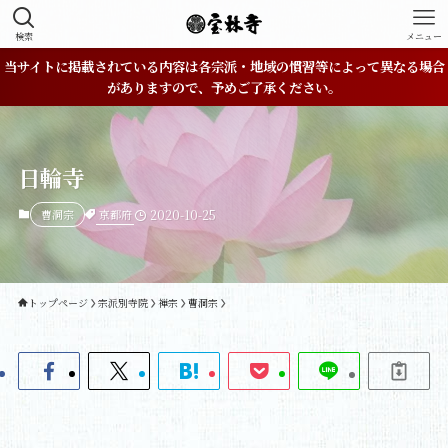
検索
メニュー
当サイトに掲載されている内容は各宗派・地域の慣習等によって異なる場合
がありますので、予めご了承ください。
日輪寺
京都府
曹洞宗
2020-10-25
トップページ
宗派別寺院
禅宗
曹洞宗