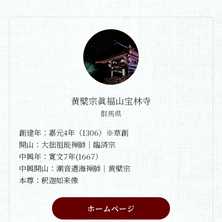
黄檗宗眞福山宝林寺
群馬県
創建年：嘉元4年（1306）※草創
開山：大拙祖能禅師｜臨済宗
中興年：寛文7年(1667）
中興開山：潮音道海禅師｜黄檗宗
本尊：釈迦如来像
ホームページ