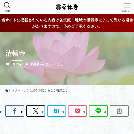
検索
メニュー
当サイトに掲載されている内容は各宗派・地域の慣習等によって異なる場合
がありますので、予めご了承ください。
清輪寺
北海道
曹洞宗
2020-10-25
トップページ
宗派別寺院
禅宗
曹洞宗