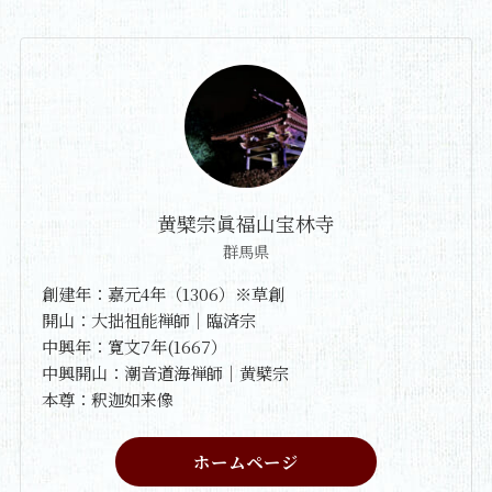
黄檗宗眞福山宝林寺
群馬県
創建年：嘉元4年（1306）※草創
開山：大拙祖能禅師｜臨済宗
中興年：寛文7年(1667）
中興開山：潮音道海禅師｜黄檗宗
本尊：釈迦如来像
ホームページ