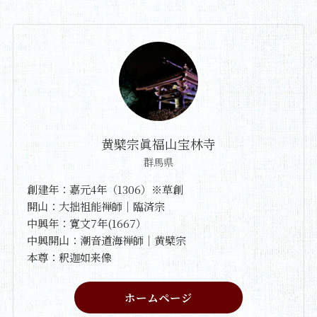
黄檗宗眞福山宝林寺
群馬県
創建年：嘉元4年（1306）※草創
開山：大拙祖能禅師｜臨済宗
中興年：寛文7年(1667）
中興開山：潮音道海禅師｜黄檗宗
本尊：釈迦如来像
ホームページ