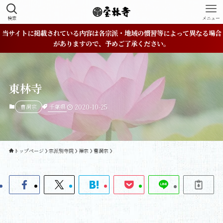
検索
メニュー
当サイトに掲載されている内容は各宗派・地域の慣習等によって異なる場合
がありますので、予めご了承ください。
東林寺
千葉県
曹洞宗
2020-10-25
トップページ
宗派別寺院
禅宗
曹洞宗