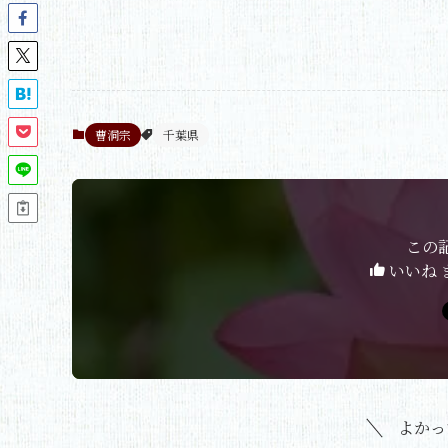
曹洞宗
千葉県
この
いいね 
よかっ