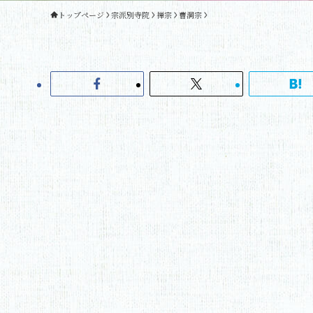
トップページ
宗派別寺院
禅宗
曹洞宗