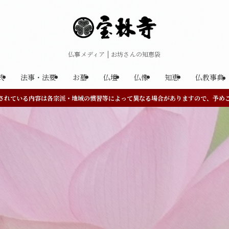
仏事メディア | お坊さんの知恵袋
式
法事・法要
お墓
仏壇
仏像
知恵
仏教事典
されている内容は各宗派・地域の慣習等によって異なる場合がありますので、予め