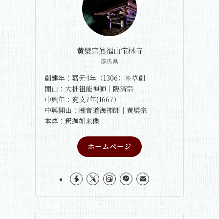
黄檗宗眞福山宝林寺
群馬県
創建年：嘉元4年（1306）※草創
開山：大拙祖能禅師｜臨済宗
中興年：寛文7年(1667）
中興開山：潮音道海禅師｜黄檗宗
本尊：釈迦如来像
ホームページ