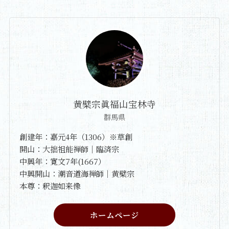
黄檗宗眞福山宝林寺
群馬県
創建年：嘉元4年（1306）※草創
開山：大拙祖能禅師｜臨済宗
中興年：寛文7年(1667）
中興開山：潮音道海禅師｜黄檗宗
本尊：釈迦如来像
ホームページ