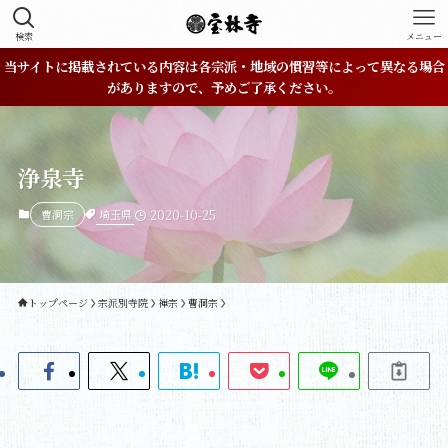
検索
メニュー
当サイトに掲載されている内容は各宗派・地域の慣習等によって異なる場合
がありますので、予めご了承ください。
浄泉寺
埼玉県
曹洞宗
2020-10-25
トップページ
宗派別寺院
禅宗
曹洞宗