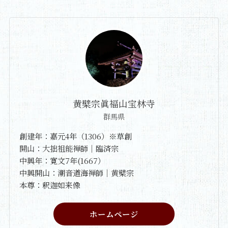
黄檗宗眞福山宝林寺
群馬県
創建年：嘉元4年（1306）※草創
開山：大拙祖能禅師｜臨済宗
中興年：寛文7年(1667）
中興開山：潮音道海禅師｜黄檗宗
本尊：釈迦如来像
ホームページ