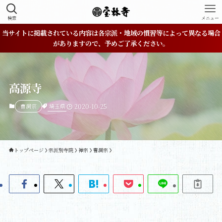
検索
メニュー
当サイトに掲載されている内容は各宗派・地域の慣習等によって異なる場合
がありますので、予めご了承ください。
高源寺
埼玉県
曹洞宗
2020-10-25
トップページ
宗派別寺院
禅宗
曹洞宗