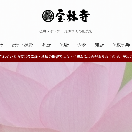
仏事メディア | お坊さんの知恵袋
式
法事・法要
お墓
仏壇
仏像
知恵
仏教事典
されている内容は各宗派・地域の慣習等によって異なる場合がありますので、予め