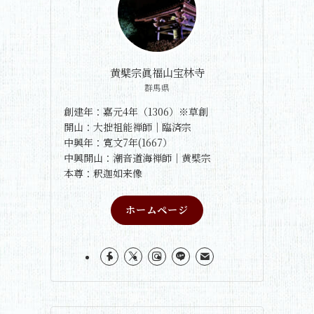
黄檗宗眞福山宝林寺
群馬県
創建年：嘉元4年（1306）※草創
開山：大拙祖能禅師｜臨済宗
中興年：寛文7年(1667）
中興開山：潮音道海禅師｜黄檗宗
本尊：釈迦如来像
ホームページ