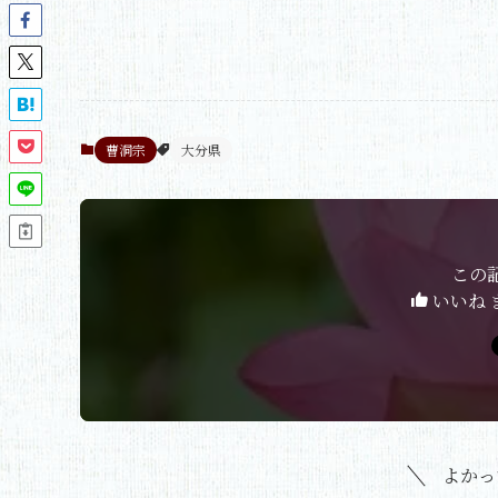
曹洞宗
大分県
この
いいね 
よかっ