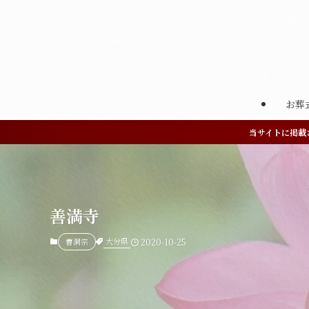
お葬
当サイトに掲載
善満寺
大分県
曹洞宗
2020-10-25