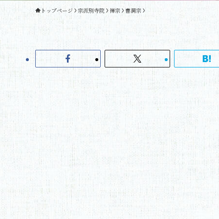
トップページ
宗派別寺院
禅宗
曹洞宗