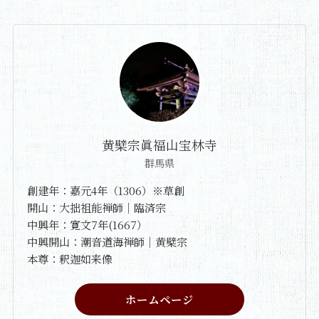
黄檗宗眞福山宝林寺
群馬県
創建年：嘉元4年（1306）※草創
開山：大拙祖能禅師｜臨済宗
中興年：寛文7年(1667）
中興開山：潮音道海禅師｜黄檗宗
本尊：釈迦如来像
ホームページ