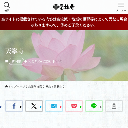
検索
メニュー
当サイトに掲載されている内容は各宗派・地域の慣習等によって異なる場合
がありますので、予めご了承ください。
天寧寺
大分県
曹洞宗
2020-10-25
トップページ
宗派別寺院
禅宗
曹洞宗