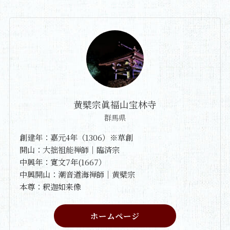
黄檗宗眞福山宝林寺
群馬県
創建年：嘉元4年（1306）※草創
開山：大拙祖能禅師｜臨済宗
中興年：寛文7年(1667）
中興開山：潮音道海禅師｜黄檗宗
本尊：釈迦如来像
ホームページ