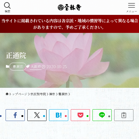
検索
メニュー
当サイトに掲載されている内容は各宗派・地域の慣習等によって異なる場合
がありますので、予めご了承ください。
正通院
大阪府
曹洞宗
2020-10-25
トップページ
宗派別寺院
禅宗
曹洞宗