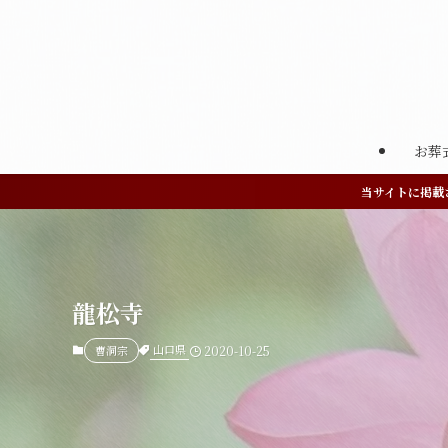
お葬
当サイトに掲載
龍松寺
山口県
曹洞宗
2020-10-25