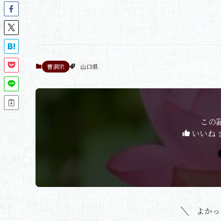
曹洞宗
山口県
この
いいね 
よかっ