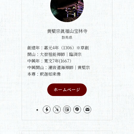
黄檗宗眞福山宝林寺
群馬県
創建年：嘉元4年（1306）※草創
開山：大拙祖能禅師｜臨済宗
中興年：寛文7年(1667）
中興開山：潮音道海禅師｜黄檗宗
本尊：釈迦如来像
ホームページ