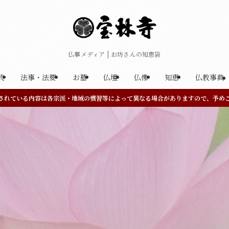
仏事メディア | お坊さんの知恵袋
式
法事・法要
お墓
仏壇
仏像
知恵
仏教事典
されている内容は各宗派・地域の慣習等によって異なる場合がありますので、予め