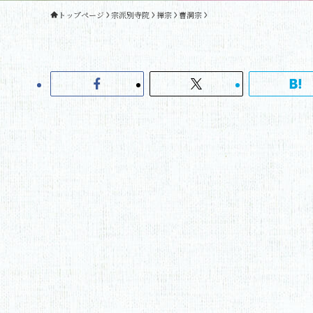
トップページ
宗派別寺院
禅宗
曹洞宗