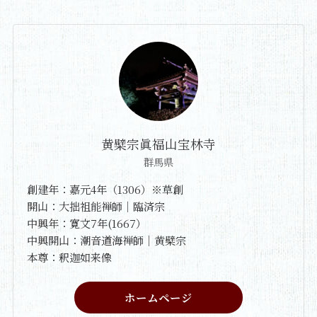
黄檗宗眞福山宝林寺
群馬県
創建年：嘉元4年（1306）※草創
開山：大拙祖能禅師｜臨済宗
中興年：寛文7年(1667）
中興開山：潮音道海禅師｜黄檗宗
本尊：釈迦如来像
ホームページ