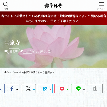
検索
メニュー
当サイトに掲載されている内容は各宗派・地域の慣習等によって異なる場合
がありますので、予めご了承ください。
宝泉寺
山形県
曹洞宗
2020-10-25
トップページ
宗派別寺院
禅宗
曹洞宗