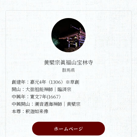
黄檗宗眞福山宝林寺
群馬県
創建年：嘉元4年（1306）※草創
開山：大拙祖能禅師｜臨済宗
中興年：寛文7年(1667）
中興開山：潮音道海禅師｜黄檗宗
本尊：釈迦如来像
ホームページ