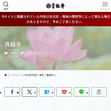
検索
メニュー
当サイトに掲載されている内容は各宗派・地域の慣習等によって異なる場合
がありますので、予めご了承ください。
真福寺
山梨県
曹洞宗
2020-10-25
トップページ
宗派別寺院
禅宗
曹洞宗