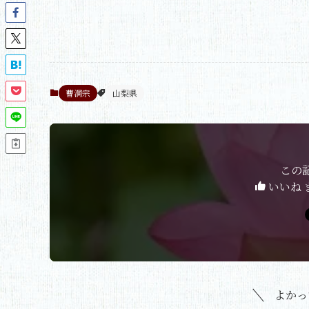
曹洞宗
山梨県
この
いいね 
よかっ