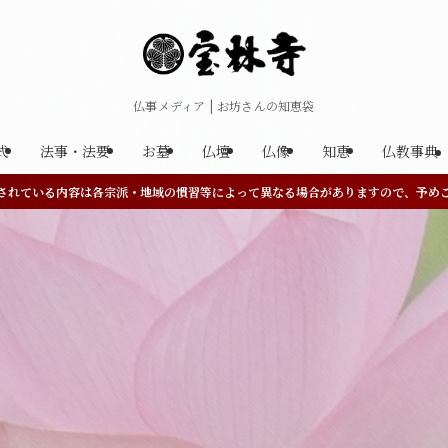
仏事メディア | お坊さんの知恵袋
式
法事・法要
お墓
仏壇
仏像
知恵
仏教事典
されている内容は各宗派・地域の慣習等によって異なる場合がありますので、予め