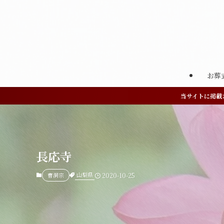
お葬
当サイトに掲載
長応寺
山梨県
曹洞宗
2020-10-25