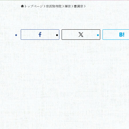
トップページ
宗派別寺院
禅宗
曹洞宗