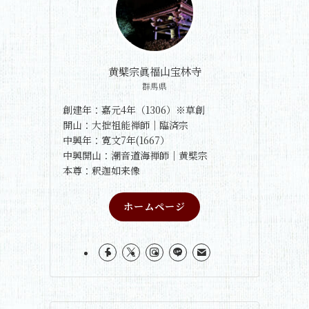
黄檗宗眞福山宝林寺
群馬県
創建年：嘉元4年（1306）※草創
開山：大拙祖能禅師｜臨済宗
中興年：寛文7年(1667）
中興開山：潮音道海禅師｜黄檗宗
本尊：釈迦如来像
ホームページ