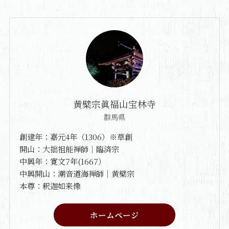
黄檗宗眞福山宝林寺
群馬県
創建年：嘉元4年（1306）※草創
開山：大拙祖能禅師｜臨済宗
中興年：寛文7年(1667）
中興開山：潮音道海禅師｜黄檗宗
本尊：釈迦如来像
ホームページ