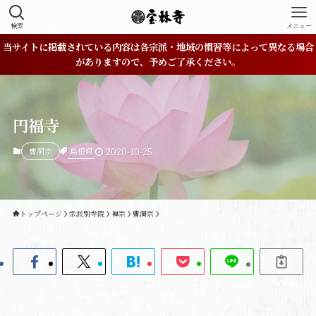
検索
メニュー
当サイトに掲載されている内容は各宗派・地域の慣習等によって異なる場合
がありますので、予めご了承ください。
円福寺
島根県
曹洞宗
2020-10-25
トップページ
宗派別寺院
禅宗
曹洞宗