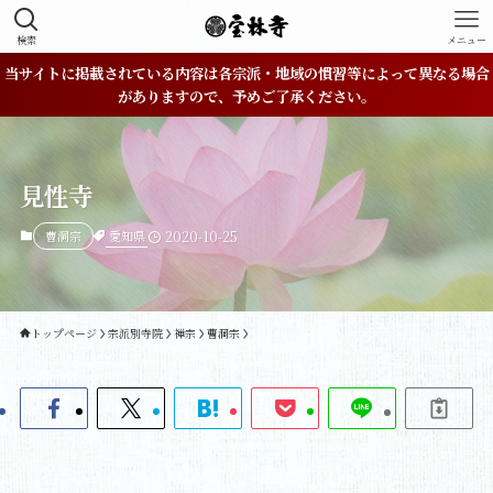
検索
メニュー
当サイトに掲載されている内容は各宗派・地域の慣習等によって異なる場合
がありますので、予めご了承ください。
見性寺
愛知県
曹洞宗
2020-10-25
トップページ
宗派別寺院
禅宗
曹洞宗