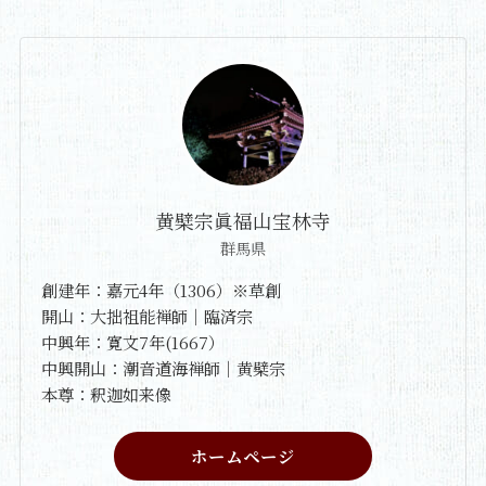
黄檗宗眞福山宝林寺
群馬県
創建年：嘉元4年（1306）※草創
開山：大拙祖能禅師｜臨済宗
中興年：寛文7年(1667）
中興開山：潮音道海禅師｜黄檗宗
本尊：釈迦如来像
ホームページ