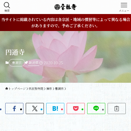
検索
メニュー
当サイトに掲載されている内容は各宗派・地域の慣習等によって異なる場合
がありますので、予めご了承ください。
円通寺
新潟県
曹洞宗
2020-10-25
トップページ
宗派別寺院
禅宗
曹洞宗