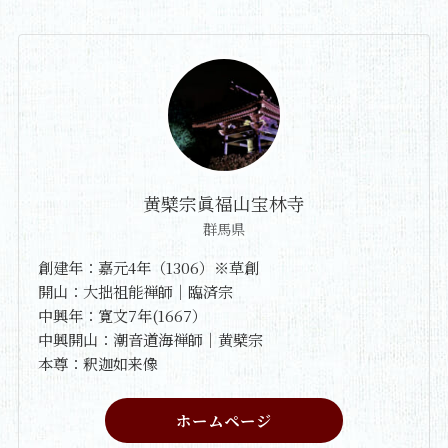
黄檗宗眞福山宝林寺
群馬県
創建年：嘉元4年（1306）※草創
開山：大拙祖能禅師｜臨済宗
中興年：寛文7年(1667）
中興開山：潮音道海禅師｜黄檗宗
本尊：釈迦如来像
ホームページ