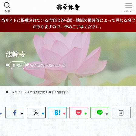
検索
メニュー
当サイトに掲載されている内容は各宗派・地域の慣習等によって異なる場合
がありますので、予めご了承ください。
法幢寺
新潟県
曹洞宗
2020-10-25
トップページ
宗派別寺院
禅宗
曹洞宗