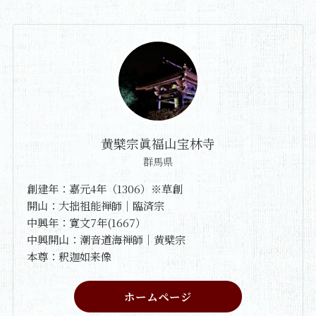
黄檗宗眞福山宝林寺
群馬県
創建年：嘉元4年（1306）※草創
開山：大拙祖能禅師｜臨済宗
中興年：寛文7年(1667）
中興開山：潮音道海禅師｜黄檗宗
本尊：釈迦如来像
ホームページ